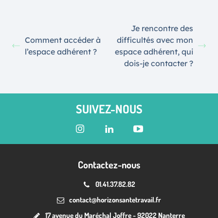
Je rencontre des
Comment accéder à
difficultés avec mon
l’espace adhérent ?
espace adhérent, qui
dois-je contacter ?
SUIVEZ-NOUS
Contactez-nous
01.41.37.82.82
contact@horizonsantetravail.fr
17 avenue du Maréchal Joffre - 92022 Nanterre