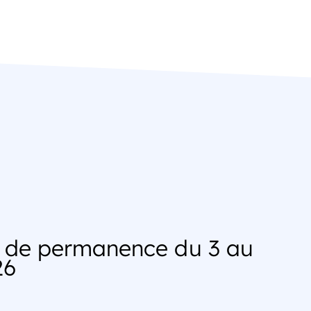
S
s de permanence du 3 au
26