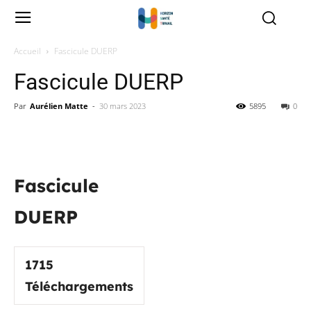
Accueil
Fascicule DUERP
Fascicule DUERP
Par
Aurélien Matte
-
30 mars 2023
5895
0
Fascicule
DUERP
1715
Téléchargements