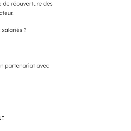
e de réouverture des
cteur.
 salariés ?
en partenariat avec
NI