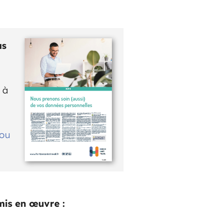
us
 à
 ou
mis en œuvre :