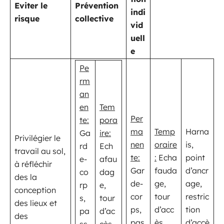
Eviter le
Prévention
indi
risque
collective
vid
uell
e
Pe
rm
an
en
Tem
Per
te:
pora
ma
Temp
Harna
Ga
ire:
Privilégier le
nen
oraire
is,
rd
Ech
travail au sol,
te:
:
Echa
point
e-
afau
à réfléchir
Gar
fauda
d’ancr
co
dag
des la
de-
ge,
age,
rp
e,
conception
cor
tour
restric
s,
tour
des lieux et
ps,
d’acc
tion
pa
d’ac
des
pas
ès,
d’accè