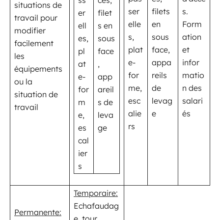
ss
cès,
situations de
ser
filets
s.
er
filet
travail pour
elle
en
Form
ell
s en
modifier
s,
sous
ation
es,
sous
facilement
plat
face,
et
pl
face
les
e-
appa
infor
at
,
équipements
for
reils
matio
e-
app
ou la
me,
de
n des
for
areil
situation de
esc
levag
salari
m
s de
travail
alie
e
és
e,
leva
rs
es
ge
cal
ier
s
Temporaire:
Echafaudag
Permanente:
e, tour